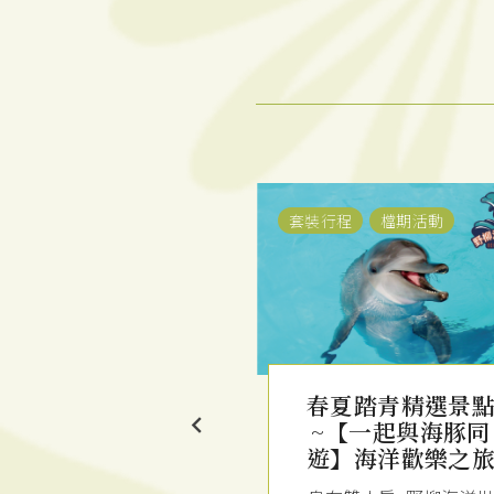
程
檔期活動
套裝行程
檔期活動
夏踏青精選景點
春夏踏青精選景
【一起與海豚同
~【朱銘美術館】
】海洋歡樂之旅
文藝知性之旅