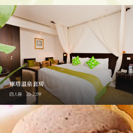
庫塔溫泉套房
四人房 20-22坪