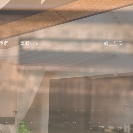
我們
繁體中文
線上訂房
旅
客
都
能
有
著
沐
浴
春
風
在
自
鬆
輕
般
家
自
身
置
如