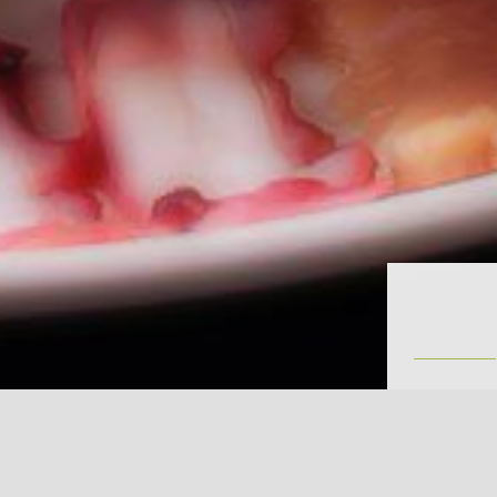
「饗海」
坐落於北