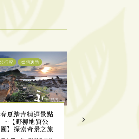
房優惠
檔期活動
最新消息
客房優惠
春夏舒心旅遊饗樂
蹦火泡湯趣｜
~【一泊二食】雙
最Chill的在
人套房 x 南洋風味
驗！下海牽罟
火鍋雙人套餐
夜泡湯，一網