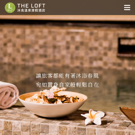
讓
旅
客
都
能
有
著
沐
浴
春
風
宛
如
置
身
自
家
般
輕
鬆
自
在