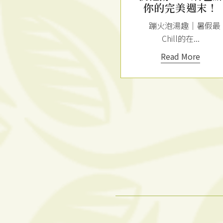
你的完美週末！
雙人房+南洋風味火
蹦火泡湯趣｜暑假最
人套餐 烏布雙人溫泉
Chill的在...
套房 (Dob...
Read More
Read More