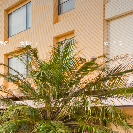
我們
繁體中文
線上訂房
融
合
豐