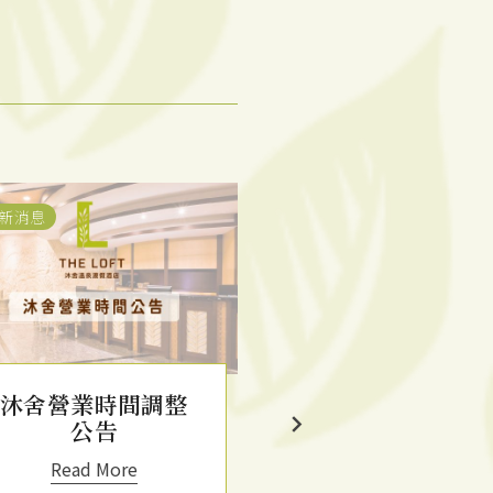
新消息
最新消息
客房優惠
檔期活動
沐舍營業時間調整
【
打卡新北
公告
舍，現折 $1,0
再抽 500 萬
Read More
禮！】