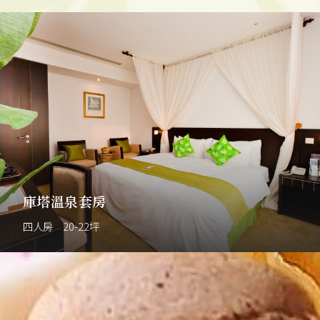
庫塔溫泉套房
四人房 20-22坪