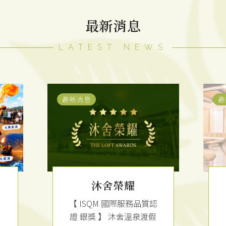
最新消息
LATEST NEWS
最新消息
最
假
沐舍榮耀
【 ISQM 國際服務品質認
入
證 銀獎 】 沐舍溫泉渡假
辦