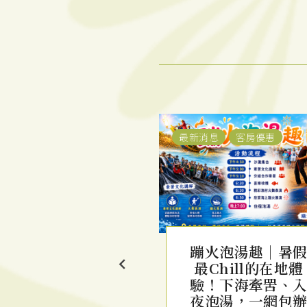
惠
檔期活動
最新消息
客房優惠
夏舒心旅遊饗樂
蹦火泡湯趣｜暑
【一泊二食】雙
最Chill的在地體
套房 x 南洋風味
驗！下海牽罟、
火鍋雙人套餐
夜泡湯，一網包