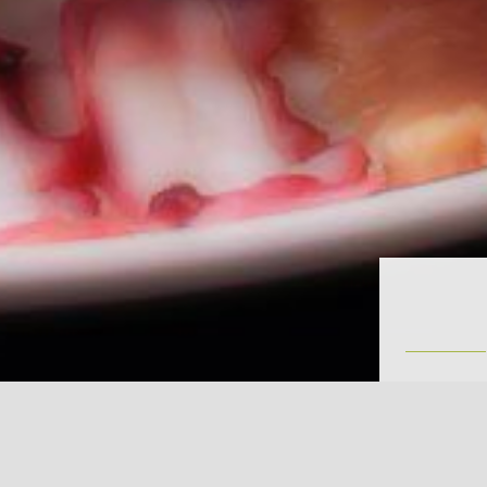
「饗海」
坐落於北