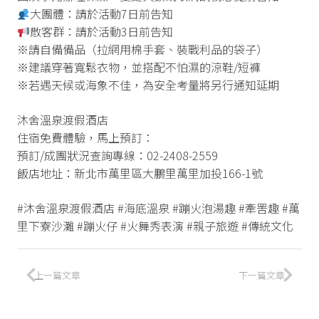
大團體：請於活動7日前告知
散客群：請於活動3日前告知
※請自備備品（拉網用棉手套、裝戰利品的袋子）
※建議穿著寬鬆衣物，並搭配不怕濕的涼鞋/短褲
※若遇天候或海象不佳，為安全考量將另行通知延期
沐舍溫泉渡假酒店
住宿免費體驗，馬上預訂：
https://reurl.cc/ppo9Rb
預訂/成團狀況查詢專線：02-2408-2559
飯店地址：新北市萬里區大鵬里萬里加投166-1號
#沐舍溫泉渡假酒店 #海底溫泉 #蹦火泡湯趣 #牽罟趣 #萬
里下寮沙灘 #蹦火仔 #火舞秀表演 #親子旅遊 #傳統文化
上一篇文章
下一篇文章