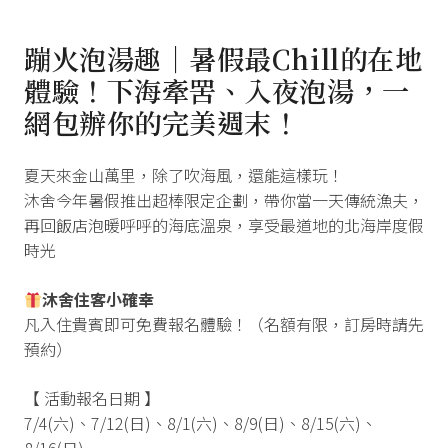
蹦火泡湯趣｜暑假最Chill的在地
體驗！下海牽罟、入夜泡湯，一
網包辦你的完美週末！
夏天來金山萬里，除了吹海風，還能這樣玩！
沐舍今年暑假推出超棒限定企劃，帶你當一天傳統漁夫，
再回飯店泡暖呼呼的海底溫泉，享受最道地的北海岸度假
時光
沐舍住客小確幸
凡入住貴賓即可免費報名體驗！（名額有限，訂房時請先
預約）
【 活動報名日期 】
7/4(六)、7/12(日)、8/1(六)、8/9(日)、8/15(六)、
8/16(日)