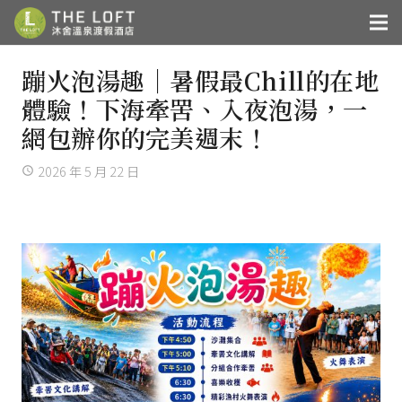
蹦火泡湯趣｜暑假最Chill的在地
體驗！下海牽罟、入夜泡湯，一
網包辦你的完美週末！
2026 年 5 月 22 日
access_time