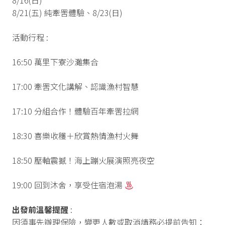
8/21(五) 純牽罟體驗、8/23(日)
活動行程 :
16:50 萬里下寮沙灘集合
17:00 牽罟文化講解、認識漁村智慧
17:10 分組合作！體驗百年牽罟拉網
18:30 喜樂收穫＋欣賞熱情漁村火舞
18:50 壓軸震撼！海上蹦火展演照亮夜空
19:00 回到沐舍，享受住宿泡湯
出發前溫馨提醒
:
因須事先辦理保險，變更人數或取消請務必提前告知：