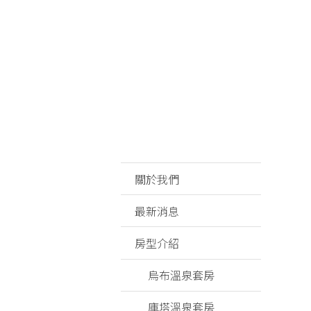
我們
繁體中文
線上訂房
關於我們
最新消息
房型介紹
烏布溫泉套房
庫塔溫泉套房