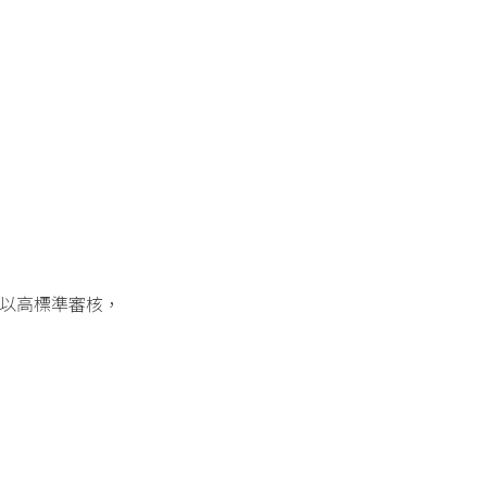
皆以高標準審核，