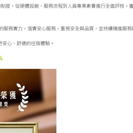
三級制度，從硬體設施、服務流程到人員專業素養進行全面評核，
業的服務實力，落實安心服務，重視安全與品質，並持續精進服務
更安心、舒適的住宿體驗。
DL