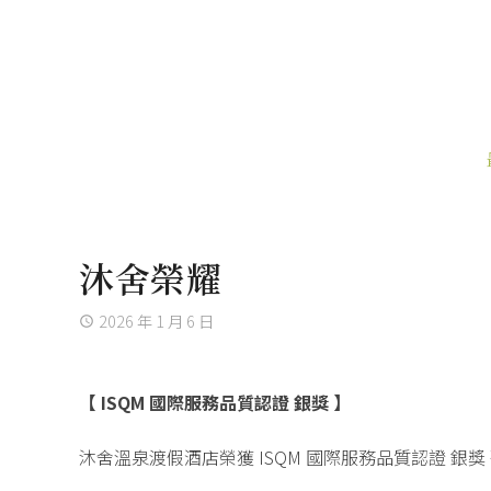
關於我們
沐舍榮耀
2026 年 1 月 6 日
access_time
【 ISQM 國際服務品質認證 銀獎 】
沐舍溫泉渡假酒店榮獲 ISQM 國際服務品質認證 