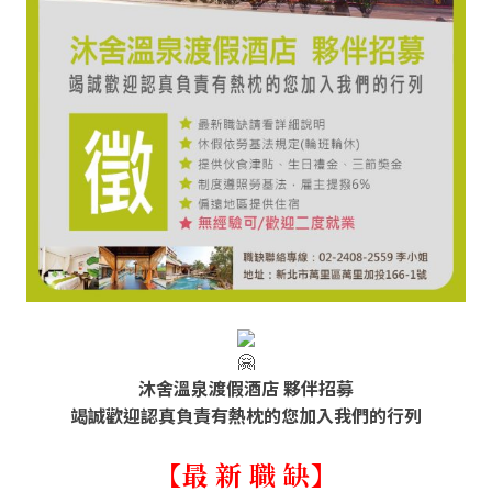
↓
沐舍溫泉渡假酒店 夥伴招募
竭誠歡迎認真負責有熱枕的您加入我們的行列
【最 新 職 缺】