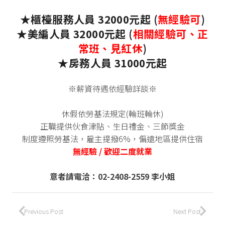
★櫃檯服務人員 32000元起 (
無經驗可
)
★美編人員 32000元起 (
相關經驗可、正
常班、見紅休
)
★房務人員 31000元起
※薪資待遇依經驗詳談※
↓
休假依勞基法規定(輪班輪休)
正職提供伙食津貼、生日禮金、三節獎金
制度遵照勞基法，雇主提撥6%，偏遠地區提供住宿
無經驗 / 歡迎二度就業
↓
意者請電洽：02-2408-2559 李小姐
Previous Post
Next Post